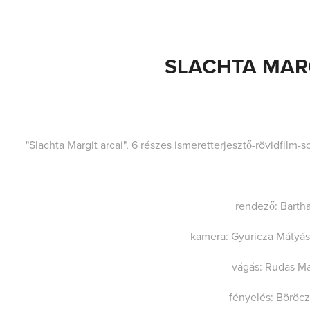
SLACHTA MAR
"Slachta Margit arcai", 6 részes ismeretterjesztő-rövidfil
rendező: Barth
kamera: Gyuricza Mátyás
vágás: Rudas M
fényelés: Böröcz