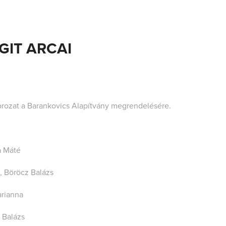
GIT ARCAI
m-sorozat a Barankovics Alapítvány megrendelésére.
a Máté
, Böröcz Balázs
arianna
 Balázs